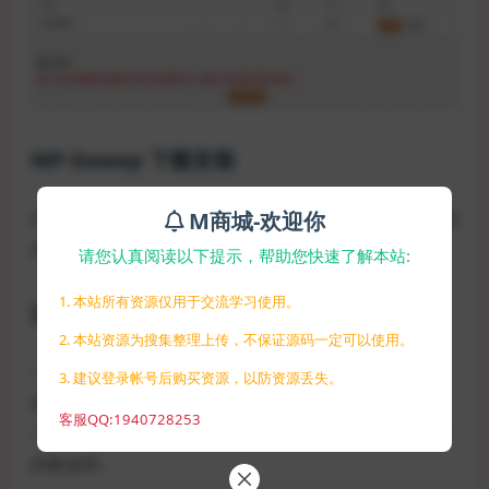
WP-Sweep 下载安装
M商城-欢迎你
在后台插件安装界面搜索 WP-Sweep 即可在线安装，或
者到文章底部通过免费下载链接下载 WP-Sweep。
请您认真阅读以下提示，帮助您快速了解本站:
1. 本站所有资源仅用于交流学习使用。
注意：
2. 本站资源为搜集整理上传，不保证源码一定可以使用。
一、WP-Sweep插件平时可以“停用”，需要清理的时
3. 建议登录帐号后购买资源，以防资源丢失。
候，“启用”一下，这样不会增加网站负担。
客服QQ:1940728253
二、请尽量确保在没有草稿的情况下操作请务必备份你
的数据库。