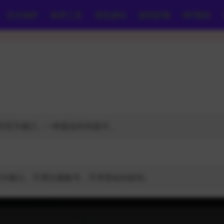
支付插件
效率工具
系统源码
源码部署
WP教程
宝官方接口，一种是站内充值卡。
付接口。不用注册账号，不享受站内折扣.