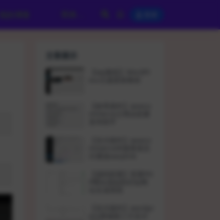
我的博客
登录
文章展示
【wp教程】WordPr
ess主题更新教程
【效率插件】wooco
mmerce之商品批量
发布助手
【支付插件】wooco
mmerce对接香港支
付通道easylink
【源码部署】部署PH
P网址缩短防封短网
址生成系统
【支付插件】wordpr
ess商城第三方支付